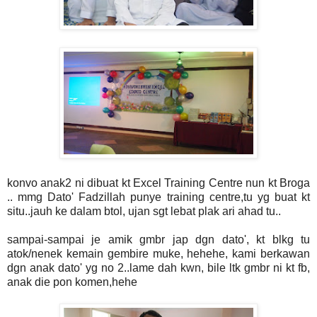
konvo anak2 ni dibuat kt Excel Training Centre nun kt Broga
.. mmg Dato' Fadzillah punye training centre,tu yg buat kt
situ..jauh ke dalam btol, ujan sgt lebat plak ari ahad tu..
sampai-sampai je amik gmbr jap dgn dato', kt blkg tu
atok/nenek kemain gembire muke, hehehe, kami berkawan
dgn anak dato' yg no 2..lame dah kwn, bile ltk gmbr ni kt fb,
anak die pon komen,hehe