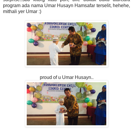
program ada nama Umar Husayn Hamsafar terselit, hehehe,
mithali yer Umar :)
proud of u Umar Husayn..