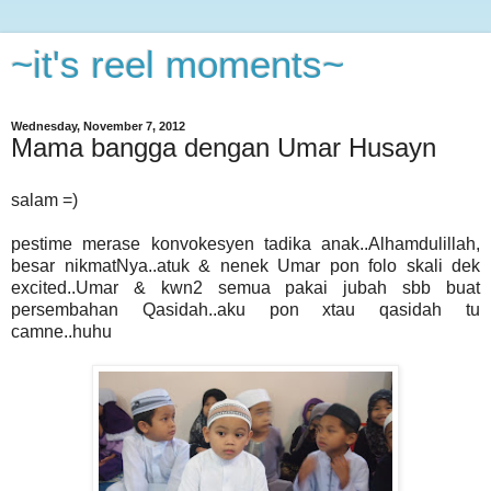
~it's reel moments~
Wednesday, November 7, 2012
Mama bangga dengan Umar Husayn
salam =)
pestime merase konvokesyen tadika anak..Alhamdulillah,
besar nikmatNya..atuk & nenek Umar pon folo skali dek
excited..Umar & kwn2 semua pakai jubah sbb buat
persembahan Qasidah..aku pon xtau qasidah tu
camne..huhu