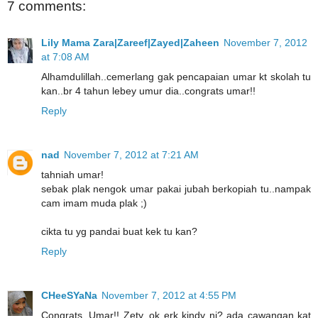
7 comments:
Lily Mama Zara|Zareef|Zayed|Zaheen
November 7, 2012
at 7:08 AM
Alhamdulillah..cemerlang gak pencapaian umar kt skolah tu
kan..br 4 tahun lebey umur dia..congrats umar!!
Reply
nad
November 7, 2012 at 7:21 AM
tahniah umar!
sebak plak nengok umar pakai jubah berkopiah tu..nampak
cam imam muda plak ;)
cikta tu yg pandai buat kek tu kan?
Reply
CHeeSYaNa
November 7, 2012 at 4:55 PM
Congrats, Umar!! Zety, ok erk kindy ni? ada cawangan kat