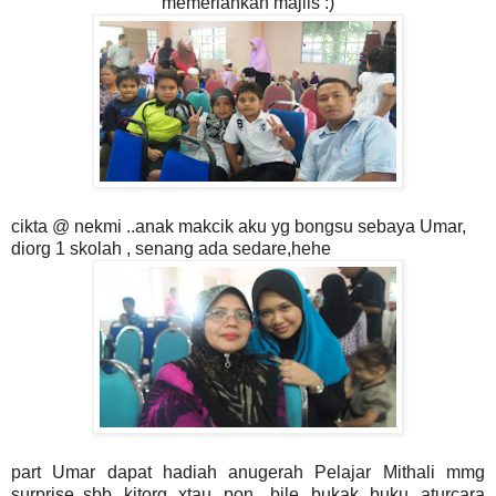
memeriahkan majlis :)
cikta @ nekmi ..anak makcik aku yg bongsu sebaya Umar,
diorg 1 skolah , senang ada sedare,hehe
part Umar dapat hadiah anugerah Pelajar Mithali mmg
surprise..sbb kitorg xtau pon, bile bukak buku aturcara