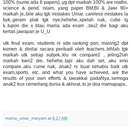
100% (sume ada 6 papers)..yg dpt markah 100% are maths,
science & pend. islam, yang paper BM,BI & Jawi 90+
markah je..bile aku tgk mistakes Umar, careless mistakes la
byk..geram plak tgk nye,hehehe..xpelah nak, cube lg
k..tupon die x btau mama ada exam ..tau2 die bagi aku
kertas jawapan je U_U
utk final exam, students ni xde ranking pon, masing2 dpt
komen & dinilai secara peribadi oleh teachers..blhlah tgk
markah utk setiap subjek..klu nk compare2 , jeling2lah
markah kwn2 die, hehehe..tapi aku dah set, aku xmo
compare..aku cume nak, anak2 ni buat sehabis baik utk
exam,sports, etc. and what you have achieved, are the
results of your own efforts & tawakkal padaNya..semoga
anak2 trus cemerlang dunia & akhirat..tu je doa mamapapa..
mama_umar_maryam
at
6:17 AM