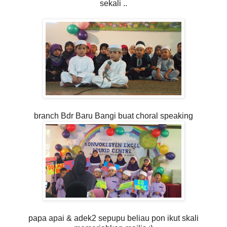
sekali ..
branch Bdr Baru Bangi buat choral speaking
papa apai & adek2 sepupu beliau pon ikut skali